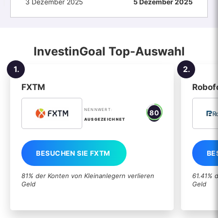
3 Dezember 2025
5 Dezember 2025
InvestinGoal Top-Auswahl
1.
2.
FXTM
Robof
NENNWERT:
80
AUSGEZEICHNET
BESUCHEN SIE FXTM
BE
81% der Konten von Kleinanlegern verlieren
61.41% d
Geld
Geld