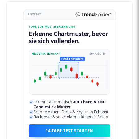
ANZEIGE
TOOL ZUR MUSTERERKENNUNG
Erkenne Chartmuster, bevor
sie sich vollenden.
MUSTER ERKANNT
EUR/USD · H1
Head & Shoulders
neckline
Erkennt automatisch
40+ Chart- & 100+
Candlestick-Muster
Scanne Aktien, Forex & Krypto in Echtzeit
Backteste & setze Alarme für jedes Setup
14-TAGE-TEST STARTEN