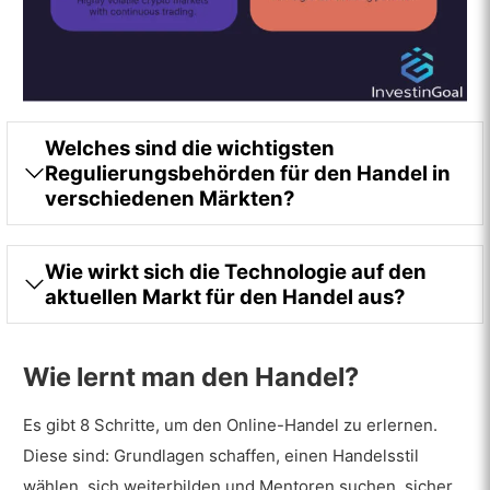
Schwellenmarktindizes oder ETFs sowie auf Forex-
Hong Kong Stock Exchange (HKEX). Der Londoner
Paare für Währungen aus Schwellenländern.
Markt ist ein renommierter Standort für internationale
Listings, die Tokioter Börse ist für starke Automobil-
und Elektroniksektoren bekannt, und die Hongkonger
Börse dient als wichtiges Tor zum
Welches sind die wichtigsten
Wirtschaftswachstum Chinas.
Regulierungsbehörden für den Handel in
verschiedenen Märkten?
Wie wirkt sich die Technologie auf den
aktuellen Markt für den Handel aus?
Wie lernt man den Handel?
Es gibt 8 Schritte, um den Online-Handel zu erlernen.
Diese sind: Grundlagen schaffen, einen Handelsstil
wählen, sich weiterbilden und Mentoren suchen, sicher