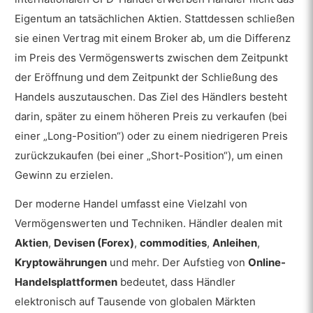
Welche mentalen Strategien können
Eigentum an tatsächlichen Aktien. Stattdessen schließen
einen erfolgreichen Handel
unterstützen?
sie einen Vertrag mit einem Broker ab, um die Differenz
im Preis des Vermögenswerts zwischen dem Zeitpunkt
Was sind die Werkzeuge für den Handel?
der Eröffnung und dem Zeitpunkt der Schließung des
Welche Bedeutung hat die technische
Handels auszutauschen. Das Ziel des Händlers besteht
Analyse im Handel?
darin, später zu einem höheren Preis zu verkaufen (bei
Wie werden Chartmuster im Handel
einer „Long-Position“) oder zu einem niedrigeren Preis
interpretiert?
zurückzukaufen (bei einer „Short-Position“), um einen
Wie werden Candlestick-Muster im
Gewinn zu erzielen.
Handel interpretiert?
Der moderne Handel umfasst eine Vielzahl von
Welche Bedeutung hat die
Vermögenswerten und Techniken. Händler dealen mit
Fundamentalanalyse für den Handel?
Aktien
,
Devisen (Forex)
,
commodities
,
Anleihen
,
Wie unterscheiden sich fundamentale
Kryptowährungen
und mehr. Der Aufstieg von
Online-
und technische Analysen im Handel?
Handelsplattformen
bedeutet, dass Händler
elektronisch auf Tausende von globalen Märkten