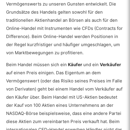
des Handels effektiv sein?
Vermögenswerts zu unseren Gunsten entwickelt. Die
Grundsätze des Handels gelten sowohl für den
Was sind die besten Handelsstrategien?
traditionellen Aktienhandel an Börsen als auch für den
Welche Bedeutung hat das
Online-Handel mit Instrumenten wie CFDs (Contracts for
Risikomanagement im Handel?
Difference). Beim Online-Handel werden Positionen in
Wann ist die beste Zeit für den Handel?
der Regel kurzfristiger und häufiger umgeschlagen, um
von Marktbewegungen zu profitieren.
Welche Bedeutung hat eine Strategie für den
Handel?
Beim Handel müssen sich ein
Käufer
und ein
Verkäufer
auf einen Preis einigen. Das Eigentum an dem
Welche Art des Handels ist am
Vermögenswert (oder das Risiko seines Preises im Falle
erfolgreichsten?
von Derivaten) geht bei einem Handel vom Verkäufer auf
Wie wichtig ist Backtesting im
Handel?
den Käufer über. Beim Handel mit US-Aktien bedeutet
der Kauf von 100 Aktien eines Unternehmens an der
Wie wirkt sich die Psychologie des
NASDAQ-Börse beispielsweise, dass eine andere Partei
Handels auf die Leistung der Händler
diese Aktien zum vereinbarten Preis verkauft hat. Beim
aus?
internationalen CFD-Handel erwerben Händler nicht das