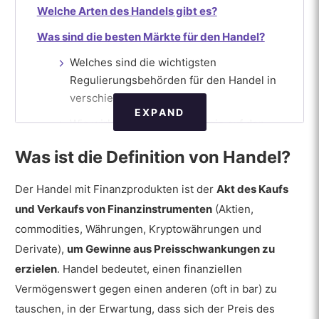
Welche Arten des Handels gibt es?
Was sind die besten Märkte für den Handel?
Welches sind die wichtigsten
Regulierungsbehörden für den Handel in
verschiedenen Märkten?
EXPAND
Wie wirkt sich die Technologie auf den
aktuellen Markt für den Handel aus?
Was ist die Definition von Handel?
Wie lernt man den Handel?
Der Handel mit Finanzprodukten ist der
Akt des Kaufs
Wer sind Händler?
und Verkaufs von Finanzinstrumenten
(Aktien,
Wie wird man ein professioneller
commodities, Währungen, Kryptowährungen und
Händler?
Derivate),
um Gewinne aus Preisschwankungen zu
Was sind die besten Ressourcen, um den
erzielen
. Handel bedeutet, einen finanziellen
Handel zu erlernen?
Vermögenswert gegen einen anderen (oft in bar) zu
tauschen, in der Erwartung, dass sich der Preis des
Kann der Demo-Handel für das Erlernen