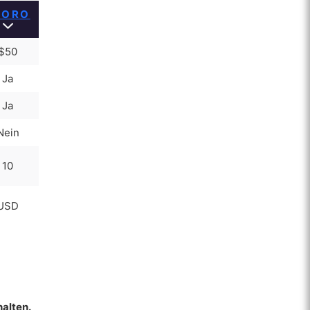
TORO
$50
Ja
Ja
Nein
10
USD
alten.