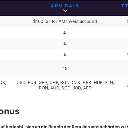
ADMIRALS
E
$100 ($1 for AM Invest account)
Ja
Ja
Ja
15
OK,
USD, EUR, GBP, CHF, BGN, CZK, HRK, HUF, PLN,
RON, AUD, SGD, JOD, AED
onus
uf bedacht, sich an die Regeln der Regulierungsbehörden zu h