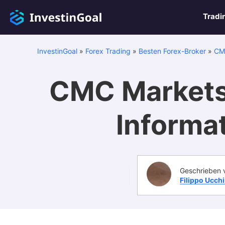
Tradi
InvestinGoal
»
Forex Trading
»
Besten Forex-Broker
»
CM
CMC Markets
Informa
Geschrieben 
Filippo Ucch