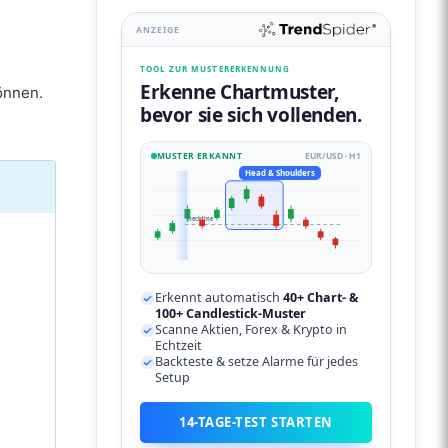
ANZEIGE
TOOL ZUR MUSTERERKENNUNG
Erkenne Chartmuster,
önnen.
bevor sie sich vollenden.
MUSTER ERKANNT
EUR/USD · H1
Head & Shoulders
neckline
Erkennt automatisch
40+ Chart- &
100+ Candlestick-Muster
Scanne Aktien, Forex & Krypto in
Echtzeit
Backteste & setze Alarme für jedes
Setup
14-TAGE-TEST STARTEN