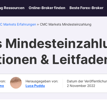
ng Ressourcen
Online-Broker finden
Beste Forex-Broker
C Markets Erfahrungen
»
CMC Markets Mindesteinzahlung
 Mindesteinzahlu
tionen & Leitfade
von:
Herausgegeben von:
Datum der Veröffentlichu
ino
Luca Puddu
2 November 2022