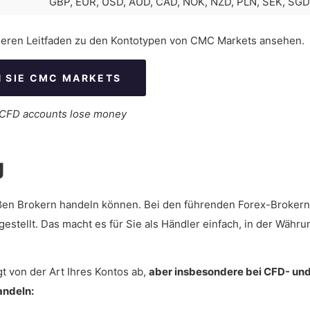
GBP, EUR, USD, AUD, CAD, NOK, NZD, PLN, SEK, SGD
nseren Leitfaden zu den Kontotypen von CMC Markets ansehen.
 SIE CMC MARKETS
l CFD accounts lose money
g
roßen Brokern handeln können. Bei den führenden Forex-Brokern
stellt. Das macht es für Sie als Händler einfach, in der Währu
 von der Art Ihres Kontos ab,
aber insbesondere bei CFD- un
andeln: