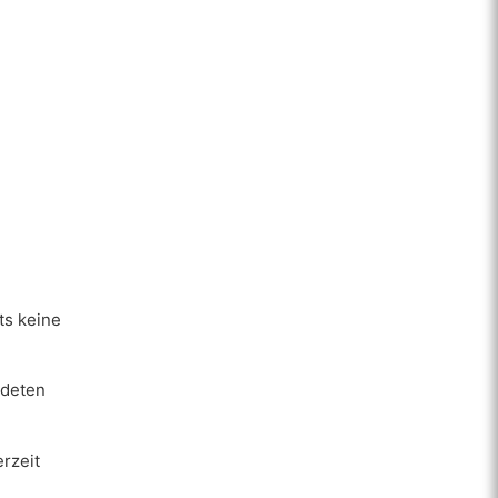
ts keine
ndeten
erzeit