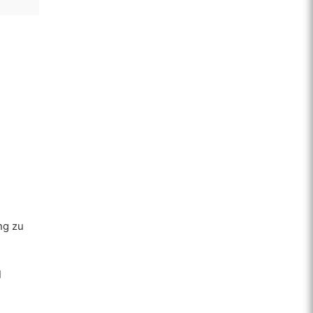
ng zu
d