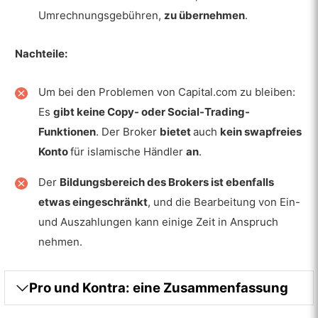
Nicht-Handels-Gebühren
Umrechnungsgebühren,
zu übernehmen
.
Gebühren für Inaktivität
Nachteile:
Vorteile
Nachteile
Um bei den Problemen von Capital.com zu bleiben:
Es
gibt keine Copy- oder Social-Trading-
Märkte
Funktionen
. Der Broker
bietet
auch
kein swapfreies
Forex
Konto
für islamische Händler
an
.
Rohstoffe
Der
Bildungsbereich des Brokers ist ebenfalls
etwas eingeschränkt
, und die Bearbeitung von Ein-
Indizes
und Auszahlungen kann einige Zeit in Anspruch
Krypto
nehmen.
Bestände
Pro und Kontra: eine Zusammenfassung
Ausführung, Hebelwirkung und
Positionsgrößenbestimmung