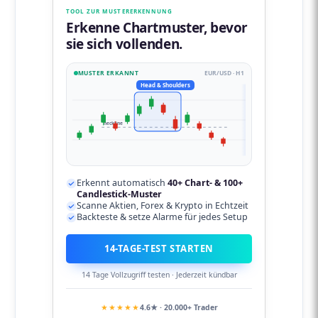
TOOL ZUR MUSTERERKENNUNG
Erkenne Chartmuster, bevor
sie sich vollenden.
MUSTER ERKANNT
EUR/USD · H1
Head & Shoulders
neckline
Erkennt automatisch
40+ Chart- & 100+
Candlestick-Muster
Scanne Aktien, Forex & Krypto in Echtzeit
Backteste & setze Alarme für jedes Setup
14-TAGE-TEST STARTEN
14 Tage Vollzugriff testen · Jederzeit kündbar
★★★★★
4.6★ · 20.000+ Trader