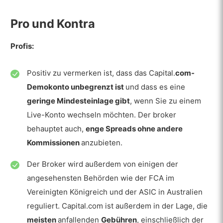
Einzahlung und Abhebung
Konto Basiswährung
Pro und Kontra
Einzahlung
Profis:
Minimale Einzahlung
Positiv zu vermerken ist, dass das Capital.
com-
Einzahlungsmethoden
Demokonto unbegrenzt ist
und dass es eine
Gebühren für die Einzahlung
geringe Mindesteinlage gibt
, wenn Sie zu einem
Live-Konto wechseln möchten. Der broker
Rücknahme
behauptet auch,
enge Spreads ohne andere
Mindestabzug
Kommissionen
anzubieten.
Abhebungsmethoden
Der Broker wird außerdem von einigen der
Gebühren für die Rücknahme
angesehensten Behörden wie der FCA im
Vereinigten Königreich und der ASIC in Australien
Handelsgebühren
reguliert. Capital.com ist außerdem in der Lage, die
Gebühren für Übernachtungen
meisten
anfallenden
Gebühren
, einschließlich der