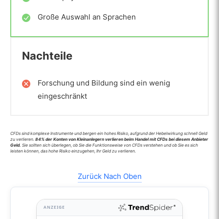
Große Auswahl an Sprachen
Nachteile
Forschung und Bildung sind ein wenig
eingeschränkt
CFDs sind komplexe Instrumente und bergen ein hohes Risiko, aufgrund der Hebelwirkung schnell Geld
zu verlieren.
84% der Konten von Kleinanlegern verlieren beim Handel mit CFDs bei diesem Anbieter
Geld.
Sie sollten sich überlegen, ob Sie die Funktionsweise von CFDs verstehen und ob Sie es sich
leisten können, das hohe Risiko einzugehen, Ihr Geld zu verlieren.
Zurück Nach Oben
ANZEIGE