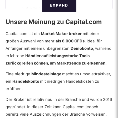
EXPAND
Auszeichnungen
Länder, in denen Capital.com nicht verfügbar
Unsere Meinung zu Capital.com
ist
Capital.com ist ein
Market Maker broker
mit einer
Vorteile
großen Auswahl von mehr
als 6.000 CFDs.
Ideal für
Nachteile
Anfänger mit einem unbegrenzten
Demokonto
, während
erfahrene
Händler auf leistungsstarke Tools
Kontoarten
zurückgreifen können, um Markttrends zu erkennen.
Demo
Eine niedrige
Mindesteinlage
macht es umso attraktiver,
CFD-Konto
ein
Handelskonto
mit niedrigen Handelskosten zu
Spread-Betting-Konto
eröffnen.
Aktien-Anlagekonto
Der Broker ist relativ neu in der Branche und wurde 2016
gegründet. In dieser Zeit kann Capital.com jedoch
Professionelles Konto
bereits viele Auszeichnungen der Branche vorweisen.