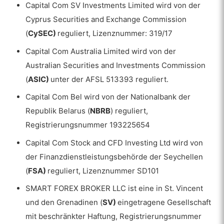
TradingView
Capital Com SV Investments Limited wird von der
Cyprus Securities and Exchange Commission
Besondere Merkmale, die Sie auf Capital.com
(
CySEC)
reguliert, Lizenznummer: 319/17
finden können
Capital Com Australia Limited wird von der
Bargeld-Rabatte
Australian Securities and Investments Commission
TradingView
(
ASIC)
unter der AFSL 513393 reguliert.
Social Trading – Copy Trading
Capital Com Bel wird von der Nationalbank der
Republik Belarus (
NBRB
) reguliert,
Vorteile
Registrierungsnummer 193225654
Nachteile
Capital Com Stock and CFD Investing Ltd wird von
Kundenbetreuung
der Finanzdienstleistungsbehörde der Seychellen
(
FSA)
reguliert, Lizenznummer SD101
Sprachen
SMART FOREX BROKER LLC ist eine in St. Vincent
Kundenbetreuung
und den Grenadinen (
SV)
eingetragene Gesellschaft
Forschung und Bildung
mit beschränkter Haftung, Registrierungsnummer