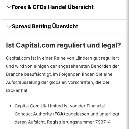
Vollstreckungen
Forex & CFDs Handel Übersicht
Hebelwirkung
Spread Betting Übersicht
Größenbestimmung
Risikomanagement
Ist Capital.com reguliert und legal?
Handelszeiten
Capital.com ist in einer Reihe von Ländern gut reguliert
Verbotene Handelstechniken
und wird von einigen der angesehensten Behörden der
Branche beaufsichtigt. Im Folgenden finden Sie eine
Plattformen & Mobile
Aufschlüsselung der globalen Vorschriften, die der
Charting- und Handelswerkzeuge
Broker hat:
Proprietär (Desktop-Plattform)
Capital Com UK Limited ist von der Financial
MetaTrader 4
Conduct Authority (
FCA)
zugelassen und unterliegt
Mobil
deren Aufsicht, Registrierungsnummer 793714