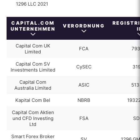
1296 LLC 2021
Forschung
Bildung
CAPITAL.COM
REGISTR
VERORDNUNG
Vorteile
UNTERNEHMEN
I
Nachteile
Capital Com UK
FCA
793
Limited
Capital Com SV
CySEC
319
Investments Limited
Capital Com
ASIC
513
Australia Limited
Kapital Com Bel
NBRB
1932
Capital Com Aktien
und CFD Investing
FSA
SD
Ltd
Smart Forex Broker
SV
1296 GM