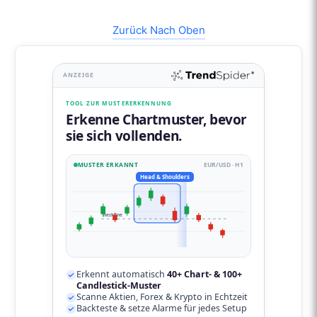
Zurück Nach Oben
ANZEIGE
TOOL ZUR MUSTERERKENNUNG
Erkenne Chartmuster, bevor
sie sich vollenden.
MUSTER ERKANNT
EUR/USD · H1
Head & Shoulders
neckline
Erkennt automatisch
40+ Chart- & 100+
Candlestick-Muster
Scanne Aktien, Forex & Krypto in Echtzeit
Backteste & setze Alarme für jedes Setup