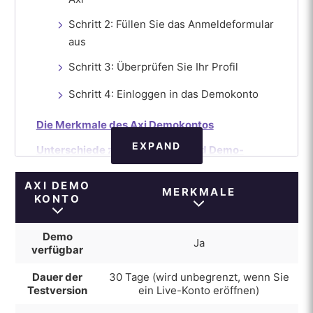
Schritt 2: Füllen Sie das Anmeldeformular
aus
Schritt 3: Überprüfen Sie Ihr Profil
Schritt 4: Einloggen in das Demokonto
Die Merkmale des Axi Demokontos
EXPAND
Unterschiede zwischen Live- und Demo-
Konten bei Axi
AXI DEMO
MERKMALE
Wie man zu einem Live-Konto wechselt
KONTO
Wie Sie Ihr Axi-Demokonto am besten nutzen
Demo
Ja
Vor- und Nachteile des Axi Demokontos
verfügbar
Vorteile:
Dauer der
30 Tage (wird unbegrenzt, wenn Sie
Testversion
ein Live-Konto eröffnen)
Nachteile: