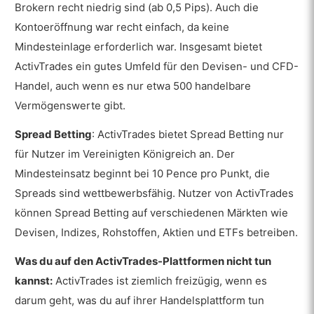
Brokern recht niedrig sind (ab 0,5 Pips). Auch die
Hebel
Kontoeröffnung war recht einfach, da keine
Größe
Mindesteinlage erforderlich war. Insgesamt bietet
ActivTrades ein gutes Umfeld für den Devisen- und CFD-
Risikomanagement
Handel, auch wenn es nur etwa 500 handelbare
Handelszeiten
Vermögenswerte gibt.
Verbotene Handelstechniken
Spread Betting
: ActivTrades bietet Spread Betting nur
Welche Plattformen bietet ActivTrades an?
für Nutzer im Vereinigten Königreich an. Der
Mindesteinsatz beginnt bei 10 Pence pro Punkt, die
Charting- und Trading-Tools
Spreads sind wettbewerbsfähig. Nutzer von ActivTrades
ActivTrades-Desktop-Plattformen
können Spread Betting auf verschiedenen Märkten wie
Devisen, Indizes, Rohstoffen, Aktien und ETFs betreiben.
ActivTrades Webtrader-Plattformen
ActivTrades Mobile-Plattform
Was du auf den ActivTrades-Plattformen nicht tun
kannst:
ActivTrades ist ziemlich freizügig, wenn es
ActiveTrade (proprietäre
darum geht, was du auf ihrer Handelsplattform tun
Handelsplattform)