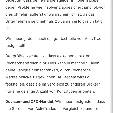
bedeutet, dass deine Handelsgelder in hohem Maße
Inaktivitätsgebühren
gegen Probleme wie Insolvenz abgesichert sind, obwohl
Welche Märkte bietet ActivTrades an?
dies ohnehin äußerst unwahrscheinlich ist, da das
Unternehmen seit mehr als 20 Jahren erfolgreich tätig
Forex
ist.
Commodities
Wir haben jedoch auch einige Nachteile von ActivTrades
Indizes
festgestellt.
Aktien
Der größte Nachteil ist, dass es keinen direkten
ETFs
Recherchebereich gibt. Dies kann in manchen Fällen
deine Fähigkeit einschränken, durch Recherche
Futures
Markteinblicke zu gewinnen. Außerdem wirst du
Optionen
feststellen, dass sie im Vergleich zu anderen Brokern
nur eine geringe Anzahl von Kontotypen anbieten.
Wie sind Ausführung, Hebel und
Positionsgröße bei ActivTrades?
Devisen- und CFD-Handel
: Wir haben festgestellt, dass
Ausführungen
die Spreads von ActivTrades im Vergleich zu anderen