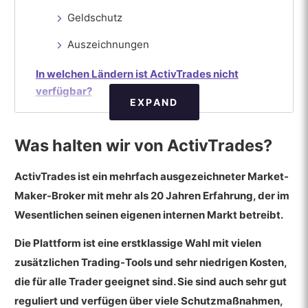
Geldschutz
Auszeichnungen
In welchen Ländern ist ActivTrades nicht
verfügbar?
EXPAND
Welche ActivTrades-Kontotypen gibt es?
Demo
Was halten wir von ActivTrades?
ActivTrades Einzelkonto
ActivTrades ist ein mehrfach ausgezeichneter Market-
Islamisches ActivTrades-Konto
Maker-Broker mit mehr als 20 Jahren Erfahrung, der im
Wesentlichen seinen eigenen internen Markt betreibt.
ActivTrades Professional Account
Die Plattform ist eine erstklassige Wahl mit vielen
Wie kann man bei ActivTrades Ein- und
zusätzlichen Trading-Tools und sehr niedrigen Kosten,
Auszahlungen vornehmen?
die für alle Trader geeignet sind. Sie sind auch sehr gut
Kontowährung
reguliert und verfügen über viele Schutzmaßnahmen,