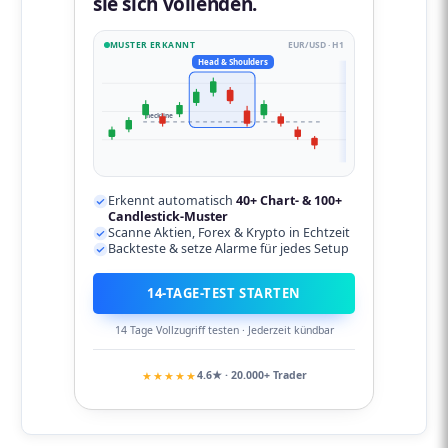
sie sich vollenden.
MUSTER ERKANNT
EUR/USD · H1
Head & Shoulders
neckline
Erkennt automatisch
40+ Chart- & 100+
Candlestick-Muster
Scanne Aktien, Forex & Krypto in Echtzeit
Backteste & setze Alarme für jedes Setup
14-TAGE-TEST STARTEN
14 Tage Vollzugriff testen · Jederzeit kündbar
★★★★★
4.6★ · 20.000+ Trader