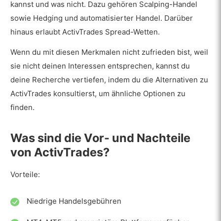
kannst und was nicht. Dazu gehören Scalping-Handel
Welche zusätzlichen Handelsdienstleistungen
sowie Hedging und automatisierter Handel. Darüber
bietet ActivTrades an?
hinaus erlaubt ActivTrades Spread-Wetten.
Social Trading – Copy Trading
Wenn du mit diesen Merkmalen nicht zufrieden bist, weil
Wie ist der Kundenservice von ActivTrades?
sie nicht deinen Interessen entsprechen, kannst du
deine Recherche vertiefen, indem du die Alternativen zu
Sprachen
ActivTrades konsultierst, um ähnliche Optionen zu
Kundenservice
finden.
Bietet ActivTrades Forschungs- und
Was sind die Vor- und Nachteile
Bildungsdienste an?
von ActivTrades?
Forschung
Bildung
Vorteile:
Was halten die Nutzer von ActivTrades?
Niedrige Handelsgebühren