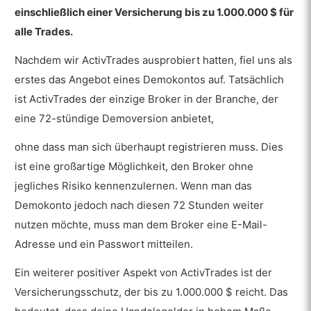
einschließlich einer Versicherung bis zu 1.000.000 $ für
Einzahlung
alle Trades.
ActivTrades Mindesteinzahlung
Nachdem wir ActivTrades ausprobiert hatten, fiel uns als
Einzahlungsmethoden
erstes das Angebot eines Demokontos auf. Tatsächlich
Einzahlungsgebühren
ist ActivTrades der einzige Broker in der Branche, der
eine 72-stündige Demoversion anbietet,
Auszahlungen
Auszahlungsmethoden
ohne dass man sich überhaupt registrieren muss. Dies
ist eine großartige Möglichkeit, den Broker ohne
Auszahlungsgebühren
jegliches Risiko kennenzulernen. Wenn man das
Wie hoch sind die Handelsgebühren bei
Demokonto jedoch nach diesen 72 Stunden weiter
ActivTrades?
nutzen möchte, muss man dem Broker eine E-Mail-
Overnight-Gebühren
Adresse und ein Passwort mitteilen.
Ein weiterer positiver Aspekt von ActivTrades ist der
Wie hoch sind die Gebühren für Nicht-Handel
bei ActivTrades?
Versicherungsschutz, der bis zu 1.000.000 $ reicht. Das