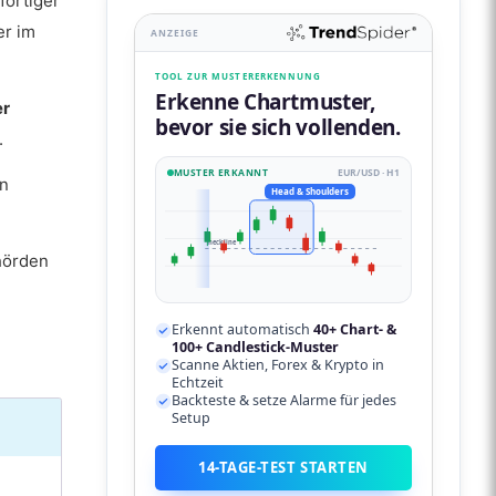
fortiger
er im
ANZEIGE
TOOL ZUR MUSTERERKENNUNG
Erkenne Chartmuster,
er
bevor sie sich vollenden.
.
MUSTER ERKANNT
EUR/USD · H1
en
Head & Shoulders
neckline
hörden
Erkennt automatisch
40+ Chart- &
100+ Candlestick-Muster
Scanne Aktien, Forex & Krypto in
Echtzeit
Backteste & setze Alarme für jedes
Setup
14-TAGE-TEST STARTEN