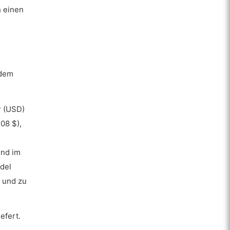
 einen
 dem
r (USD)
08 $),
und im
ndel
t und zu
efert.