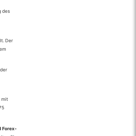
g des
t. Der
dem
der
t
mit
75
d Forex-