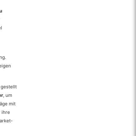
u
r
l
ng.
eigen
gestellt
er
, um
äge mit
 ihre
arket-