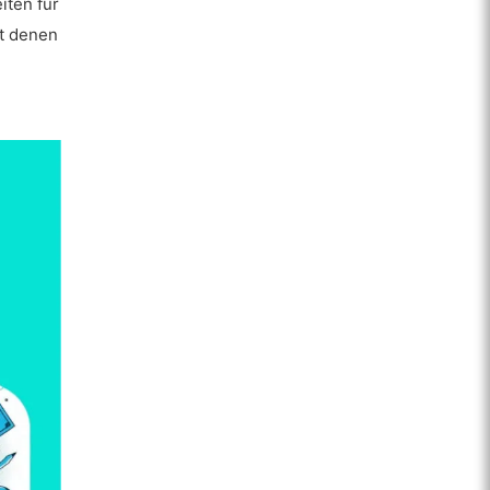
iten für
it denen