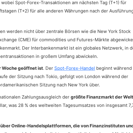
 wobei Spot-Forex-Transaktionen am nächsten Tag (T+1) für
n weniger volatil als der Spot-Forex-Handel?
stagen (T+2) für alle anderen Währungen nach der Ausführun
onen werden nicht über zentrale Börsen wie die New York Stock
Exchange (CME) für commodities und Futures-Märkte abgewickel
nkenmarkt. Der Interbankenmarkt ist ein globales Netzwerk, in 
isentransaktionen in großem Umfang abwickeln.
r Woche geöffnet ist
. Der
Spot-Forex-Handel
beginnt während 
aufe der Sitzung nach Tokio, gefolgt von London während der
ordamerikanischen Sitzung nach New York über.
rnationalen Zahlungsausgleich der
größte Finanzmarkt der Wel
ollar, was 28 % des weltweiten Tagesumsatzes von insgesamt 7,
h über Online-Handelsplattformen, die von Finanzinstituten un