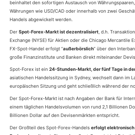
beinhaltet den sofortigen Austausch von Währungspaaren,
Ist der Handel mit Forex-Futures im Allgemeine
Währungen wie USD/CAD oder innerhalb von zwei Geschäft
Handels abgewickelt werden.
Der
Spot-Forex-Markt ist dezentralisiert
, d.h. Transakti
Exchange (NYSE) für Aktien oder die Chicago Mercantile 
FX-Spot-Handel erfolgt “
außerbörslich
” über den Interba
große Finanzinstitute und Banken direkt miteinander Dev
Spot-Forex ist ein
24-Stunden-Markt, der fünf Tage in de
asiatischen Handelssitzung in Sydney, wechselt dann im L
europäischen Sitzung und geht schließlich während der n
Der Spot-Forex-Markt ist nach Angaben der Bank für Inte
einem täglichen Handelsvolumen von rund 2,1 Billionen D
Billionen Dollar auf den Devisenmärkten entspricht.
Der Großteil des Spot-Forex-Handels
erfolgt elektronisc