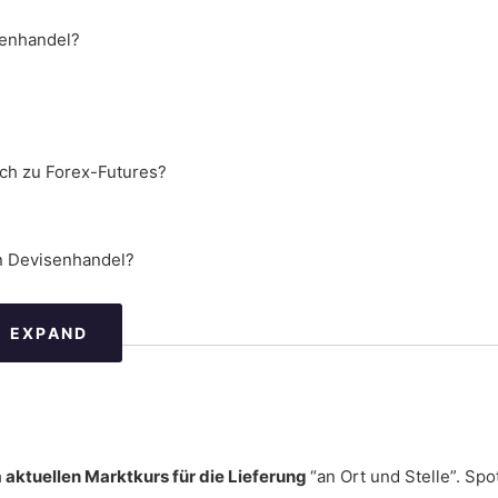
senhandel?
ich zu Forex-Futures?
n Devisenhandel?
EXPAND
über Spot-Forex?
es wählen?
aktuellen Marktkurs für die Lieferung
“an Ort und Stelle”. Sp
en mit Forex-Brokern verwendet werden?