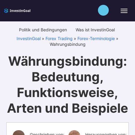
Politik und Bedingungen
Was ist InvestinGoal
InvestinGoal
»
Forex Trading
»
Forex-Terminologie
»
Wahrungsbindung
Währungsbindung:
Bedeutung,
Funktionsweise,
Arten und Beispiele
Geschrieben von:
Herausgegeben von: