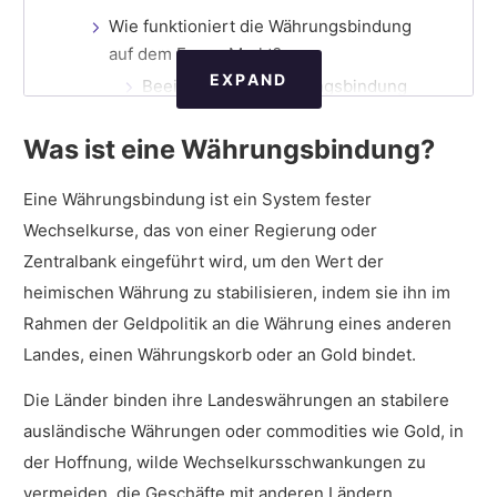
Wie funktioniert die Währungsbindung
auf dem Forex-Markt?
EXPAND
Beeinflusst die Währungsbindung
den Wechselkurs?
Was ist eine Währungsbindung?
Welche verschiedenen Arten von
Währungsbindungen gibt es?
Eine Währungsbindung ist ein System fester
Was sind Beispiele für Währungsbindungen?
Wechselkurse, das von einer Regierung oder
Zentralbank eingeführt wird, um den Wert der
Wie verwendet man die Währungsbindung im
heimischen Währung zu stabilisieren, indem sie ihn im
Forex Handel?
Rahmen der Geldpolitik an die Währung eines anderen
Wann sollte man Währungsbindungen im
Landes, einen Währungskorb oder an Gold bindet.
Handel einsetzen?
Die Länder binden ihre Landeswährungen an stabilere
Was sind die Vorteile von
ausländische Währungen oder commodities wie Gold, in
Währungsbindungen?
der Hoffnung, wilde Wechselkursschwankungen zu
Was sind die Nachteile von
vermeiden, die Geschäfte mit anderen Ländern