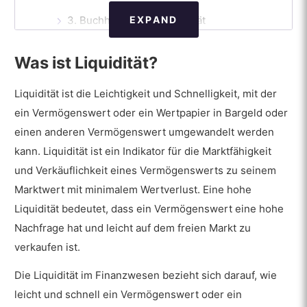
EXPAND
3. Buchhalterische Liquidität
Wie wird die Liquidität gemessen oder
Was ist Liquidität?
berechnet?
1. Aktuelles Verhältnis
Liquidität ist die Leichtigkeit und Schnelligkeit, mit der
ein Vermögenswert oder ein Wertpapier in Bargeld oder
2. Quick Ratio
einen anderen Vermögenswert umgewandelt werden
3. Bargeld-Quote
kann. Liquidität ist ein Indikator für die Marktfähigkeit
und Verkäuflichkeit eines Vermögenswerts zu seinem
Wie wirkt sich die Liquidität auf die
Marktwert mit minimalem Wertverlust. Eine hohe
Finanzmärkte aus?
Liquidität bedeutet, dass ein Vermögenswert eine hohe
Wie glätten Liquidität und Forex-Broker
Nachfrage hat und leicht auf dem freien Markt zu
die Effizienz des Devisenmarktes?
verkaufen ist.
Welches sind die besten
Liquiditätsanbieter für Forex-Broker?
Die Liquidität im Finanzwesen bezieht sich darauf, wie
leicht und schnell ein Vermögenswert oder ein
Beeinflusst die Marktliquidität die