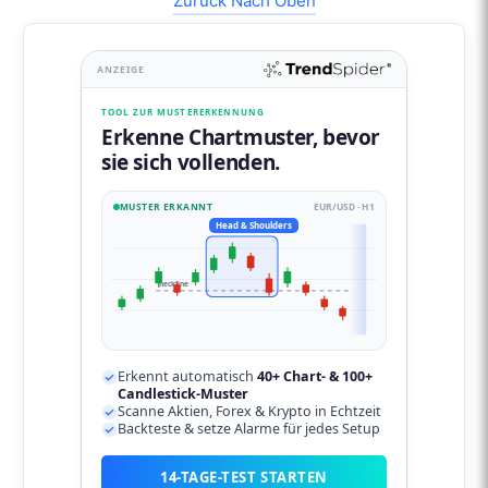
Zurück Nach Oben
ANZEIGE
TOOL ZUR MUSTERERKENNUNG
Erkenne Chartmuster, bevor
sie sich vollenden.
MUSTER ERKANNT
EUR/USD · H1
Head & Shoulders
neckline
Erkennt automatisch
40+ Chart- & 100+
Candlestick-Muster
Scanne Aktien, Forex & Krypto in Echtzeit
Backteste & setze Alarme für jedes Setup
14-TAGE-TEST STARTEN