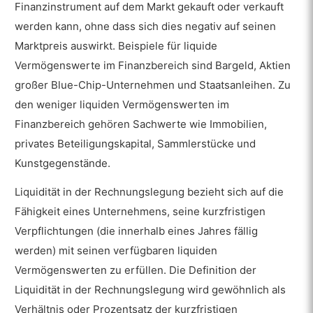
Marktvolatilität?
Finanzinstrument auf dem Markt gekauft oder verkauft
werden kann, ohne dass sich dies negativ auf seinen
Was sind Beispiele für Liquidität?
Marktpreis auswirkt. Beispiele für liquide
Ist Liquidität immer Bargeld?
Vermögenswerte im Finanzbereich sind Bargeld, Aktien
Gelten alle Vermögenswerte als
großer Blue-Chip-Unternehmen und Staatsanleihen. Zu
flüssige Mittel?
den weniger liquiden Vermögenswerten im
Finanzbereich gehören Sachwerte wie Immobilien,
Führt Liquidität zu Slippage?
privates Beteiligungskapital, Sammlerstücke und
Kunstgegenstände.
Liquidität in der Rechnungslegung bezieht sich auf die
Fähigkeit eines Unternehmens, seine kurzfristigen
Verpflichtungen (die innerhalb eines Jahres fällig
werden) mit seinen verfügbaren liquiden
Vermögenswerten zu erfüllen. Die Definition der
Liquidität in der Rechnungslegung wird gewöhnlich als
Verhältnis oder Prozentsatz der kurzfristigen