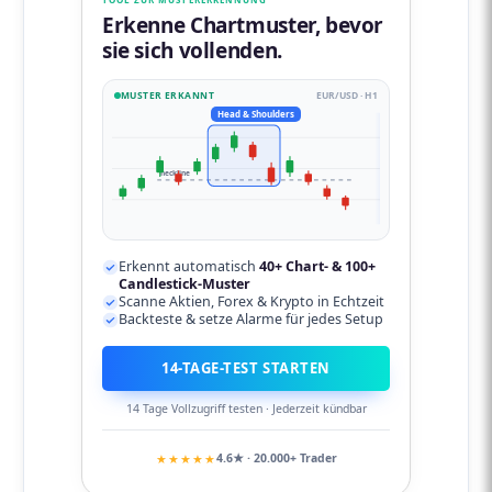
Erkenne Chartmuster, bevor
sie sich vollenden.
MUSTER ERKANNT
EUR/USD · H1
Head & Shoulders
neckline
Erkennt automatisch
40+ Chart- & 100+
Candlestick-Muster
Scanne Aktien, Forex & Krypto in Echtzeit
Backteste & setze Alarme für jedes Setup
14-TAGE-TEST STARTEN
14 Tage Vollzugriff testen · Jederzeit kündbar
★★★★★
4.6★ · 20.000+ Trader