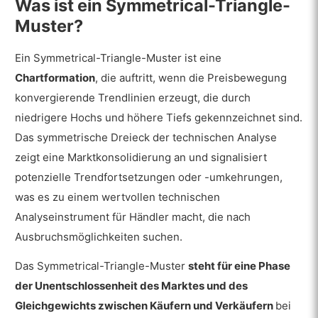
Was ist ein Symmetrical-Triangle-
Symmetrical-Triangle-Muster bildet?
Muster?
Ist das Volumen für die Bildung eines
Symmetrical Triangles von
Ein Symmetrical-Triangle-Muster ist eine
Bedeutung?
Chartformation
, die auftritt, wenn die Preisbewegung
Wann tritt ein Symmetrical-Triangle-
konvergierende Trendlinien erzeugt, die durch
Muster auf?
niedrigere Hochs und höhere Tiefs gekennzeichnet sind.
Wie lange hält das Symmetrical-
Das symmetrische Dreieck der technischen Analyse
Triangle-Muster an?
zeigt eine Marktkonsolidierung an und signalisiert
potenzielle Trendfortsetzungen oder -umkehrungen,
Wie unterscheidet sich das Symmetrical-
Triangle-Muster von anderen Triangle-
was es zu einem wertvollen technischen
Mustern?
Analyseinstrument für Händler macht, die nach
Ist das Symmetrical-Triangle-Muster
Ausbruchsmöglichkeiten suchen.
ein gängiges Chartmuster?
Das Symmetrical-Triangle-Muster
steht für eine Phase
Wie handelt man mit dem Symmetrical-
der Unentschlossenheit des Marktes und des
Triangle-Muster?
Gleichgewichts zwischen Käufern und Verkäufern
bei