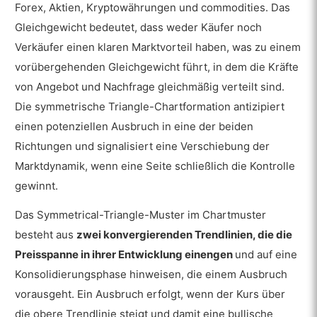
Forex, Aktien, Kryptowährungen und commodities. Das
Welche Handelsstrategien eignen sich für
das symmetrische Dreiecksmuster?
Gleichgewicht bedeutet, dass weder Käufer noch
Verkäufer einen klaren Marktvorteil haben, was zu einem
Wie identifiziert man das Symmetrical-
vorübergehenden Gleichgewicht führt, in dem die Kräfte
Triangle-Muster im Chart?
von Angebot und Nachfrage gleichmäßig verteilt sind.
Ist es einfacher, ein Symmetrical
Die symmetrische Triangle-Chartformation antizipiert
Triangle mit Forex-Broker-
Plattformen zu identifizieren?
einen potenziellen Ausbruch in eine der beiden
Richtungen und signalisiert eine Verschiebung der
Ist das Symmetrical-Triangle-Muster
Marktdynamik, wenn eine Seite schließlich die Kontrolle
bullish oder bearish?
gewinnt.
Wie wirkt sich das Symmetrical-Triangle-
Das Symmetrical-Triangle-Muster im Chartmuster
Muster auf den Markt aus?
besteht aus
zwei konvergierenden Trendlinien, die die
Wann verwenden Händler das
Preisspanne in ihrer Entwicklung einengen
und auf eine
Symmetrical-Triangle-Muster?
Konsolidierungsphase hinweisen, die einem Ausbruch
Wie lauten die Statistiken für das
vorausgeht. Ein Ausbruch erfolgt, wenn der Kurs über
Symmetrical-Triangle-Muster?
die obere Trendlinie steigt und damit eine bullische