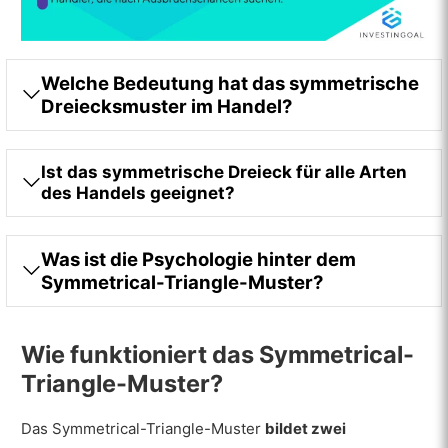
Triangle-Muster?
Ist ein symmetrisches Triangle gut?
Welche Bedeutung hat das symmetrische
Auf welchen Plattformen können Händler
Dreiecksmuster im Handel?
symmetrische Triangle-Muster als
Chartmuster verwenden?
Ist das symmetrische Dreieck für alle Arten
des Handels geeignet?
Was ist die Psychologie hinter dem
Symmetrical-Triangle-Muster?
Wie funktioniert das Symmetrical-
Triangle-Muster?
Das Symmetrical-Triangle-Muster
bildet zwei