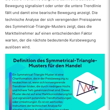
Ist das symmetrische Dreiecksmuster in
Bewegung signalisiert oder unter die untere Trendlinie
der technischen Analyse wirksam?
fällt und damit eine bearische Bewegung anzeigt. Die
Wie verändert sich das Symmetrical-
technische Analyse der sich verengenden Preisspanne
Triangle-Muster im Devisenhandel?
des Symmetrical-Triangle-Musters zeigt, dass die
Wie verändert sich das Symmetrical-
Marktteilnehmer auf einen entscheidenden Faktor
Triangle-Muster im Aktienhandel?
warten, der die nächste bedeutende Kursbewegung
Wie verändert sich das Symmetrical-
auslösen wird.
Triangle-Muster im Krypto-Handel?
Was passiert, wenn das Symmetrical
Triangle scheitert?
Was ist ein Beispiel für ein symmetrisches
Dreieck im Handel?
Was sind die Vorteile von Symmetrical-
Triangle-Mustern?
Was sind die Grenzen der Symmetrical-