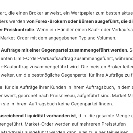
rt, die einen Broker anweist, ein Wertpapier zum besten aktue
rders werden
von Forex-Brokern oder Börsen ausgeführt, die d
r Preiskontrolle
. Wenn ein Händler einen Kauf- oder Verkaufsa
 die Market-Order mit dem angegebenen Typ und Volumen.
e Aufträge mit einer Gegenpartei zusammengeführt werden
. 
valenten Limit-Order-Verkaufsauftrag zusammengeführt, während
er-Kaufauftrag zusammengeführt wird. Die meisten Broker leite
weiter, um die bestmögliche Gegenpartei für ihre Aufträge zu f
 für die Aufträge ihrer Kunden in ihrem Auftragsbuch, in dem a
nswert, geordnet nach Preisniveau, aufgeführt sind. Market M
 sie in ihrem Auftragsbuch keine Gegenpartei finden.
sreichend Liquidität vorhanden ist
, d. h. die gesamte Menge 
mengeführt. Market-Order werden auf mehreren Preisstufen
 Marktpreis ausgeführt werden kann, was zu einer teilweisen