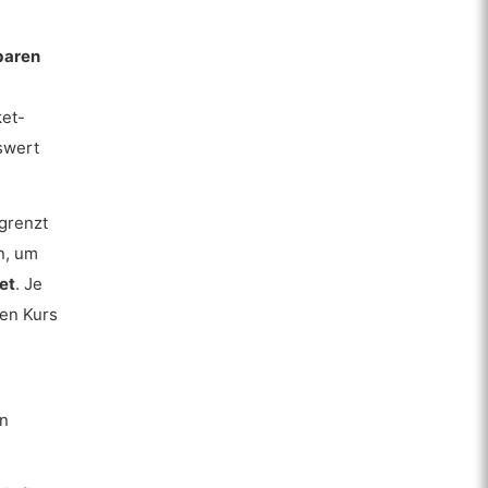
baren
ket-
swert
grenzt
n, um
et
. Je
ten Kurs
en