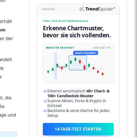
len
ANZEIGE
erhält
TOOL ZUR MUSTERERKENNUNG
Erkenne Chartmuster,
dem
bevor sie sich vollenden.
er der
MUSTER ERKANNT
EUR/USD · H1
Head & Shoulders
andelt
ie
neckline
e
Erkennt automatisch
40+ Chart- &
100+ Candlestick-Muster
t, die
Scanne Aktien, Forex & Krypto in
Echtzeit
die
Backteste & setze Alarme für jedes
page und
Setup
14-TAGE-TEST STARTEN