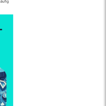
äufig