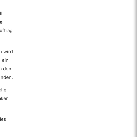
ll
ie
uftrag
So wird
 ein
n den
inden.
lle
aker
des