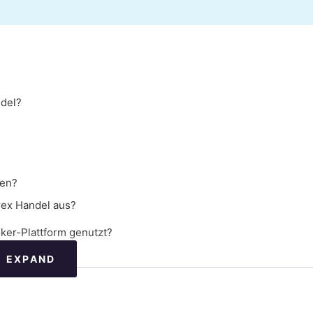
del?
den?
rex Handel aus?
ker-Plattform genutzt?
EXPAND
r um?