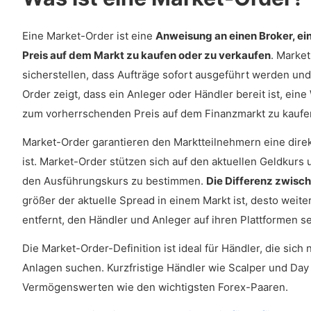
Was ist ein Beispiel für eine Market-Order?
Garantieren Market-Orders Preise?
Eine Market-Order ist eine
Anweisung an einen Broker, e
Preis auf dem Markt zu kaufen oder zu verkaufen
. Marke
Was sind die Vorteile einer Market-Order?
sicherstellen, dass Aufträge sofort ausgeführt werden und
Was sind die Beschränkungen von Market-Order?
Order zeigt, dass ein Anleger oder Händler bereit ist, e
Ist eine Market-Order gut oder schlecht?
zum vorherrschenden Preis auf dem Finanzmarkt zu kaufe
Was ist der Unterschied zwischen einer Ma
Market-Order garantieren den Marktteilnehmern eine dire
ist. Market-Order stützen sich auf den aktuellen Geldkur
den Ausführungskurs zu bestimmen.
Die Differenz zwisc
größer der aktuelle Spread in einem Markt ist, desto weite
entfernt, den Händler und Anleger auf ihren Plattformen s
Die Market-Order-Definition ist ideal für Händler, die sic
Anlagen suchen. Kurzfristige Händler wie Scalper und Da
Vermögenswerten wie den wichtigsten Forex-Paaren.