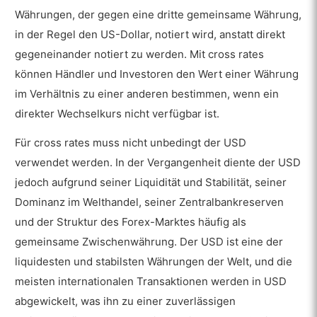
Was sind Beispiele für beliebte cross rates im
Währungen, der gegen eine dritte gemeinsame Währung,
Forex Handel?
in der Regel den US-Dollar, notiert wird, anstatt direkt
1. EUR/JPY
gegeneinander notiert zu werden. Mit cross rates
können Händler und Investoren den Wert einer Währung
2. AUD/NZD
im Verhältnis zu einer anderen bestimmen, wenn ein
3. EUR/GBP
direkter Wechselkurs nicht verfügbar ist.
4. EUR/SEK
Für cross rates muss nicht unbedingt der USD
verwendet werden. In der Vergangenheit diente der USD
Was sind die Vorteile von cross rates?
jedoch aufgrund seiner Liquidität und Stabilität, seiner
Was sind die Nachteile von cross rates?
Dominanz im Welthandel, seiner Zentralbankreserven
Können cross rate und reziproke
und der Struktur des Forex-Marktes häufig als
Währung zusammen verwendet werden?
gemeinsame Zwischenwährung. Der USD ist eine der
Was ist der Unterschied zwischen
liquidesten und stabilsten Währungen der Welt, und die
cross rate und Wechselkurs?
meisten internationalen Transaktionen werden in USD
abgewickelt, was ihn zu einer zuverlässigen