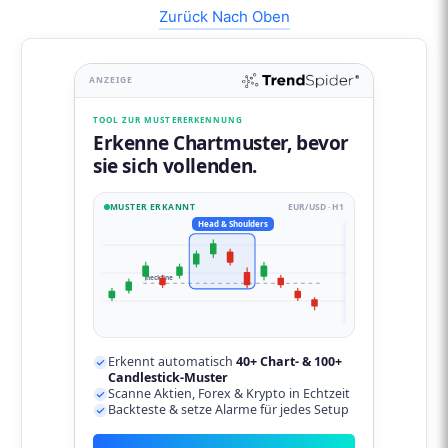
Zurück Nach Oben
ANZEIGE
TOOL ZUR MUSTERERKENNUNG
Erkenne Chartmuster, bevor
sie sich vollenden.
MUSTER ERKANNT
EUR/USD · H1
Head & Shoulders
neckline
Erkennt automatisch
40+ Chart- & 100+
Candlestick-Muster
Scanne Aktien, Forex & Krypto in Echtzeit
Backteste & setze Alarme für jedes Setup