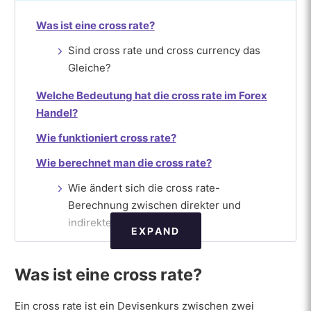
Was ist eine cross rate?
Sind cross rate und cross currency das
Gleiche?
Welche Bedeutung hat die cross rate im Forex
Handel?
Wie funktioniert cross rate?
Wie berechnet man die cross rate?
Wie ändert sich die cross rate-
Berechnung zwischen direkter und
indirekter Quotierung?
EXPAND
Wie verwendet man cross rate?
Was ist eine cross rate?
Wie wird die cross rate bei Forex-Brokern
eingesetzt?
Ein cross rate ist ein Devisenkurs zwischen zwei