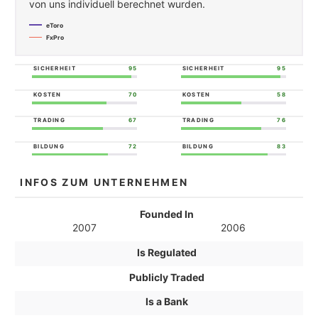
von uns individuell berechnet wurden.
eToro
FxPro
SICHERHEIT
95
SICHERHEIT
95
KOSTEN
70
KOSTEN
58
TRADING
67
TRADING
76
BILDUNG
72
BILDUNG
83
INFOS ZUM UNTERNEHMEN
Founded In
2007
2006
Is Regulated
Publicly Traded
Is a Bank