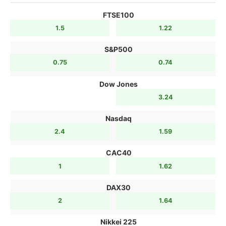
FTSE100
1.5
1.22
S&P500
0.75
0.74
Dow Jones
3.24
Nasdaq
2.4
1.59
CAC40
1
1.62
DAX30
2
1.64
Nikkei 225