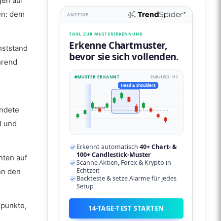
gen auf
en: dem
ANZEIGE
TOOL ZUR MUSTERERKENNUNG
Erkenne Chartmuster,
hststand
bevor sie sich vollenden.
hrend
MUSTER ERKANNT
EUR/USD · H1
Head & Shoulders
undete
neckline
I und
Erkennt automatisch
40+ Chart- &
100+ Candlestick-Muster
hten auf
Scanne Aktien, Forex & Krypto in
Echtzeit
nn den
Backteste & setze Alarme für jedes
Setup
spunkte,
14-TAGE-TEST STARTEN