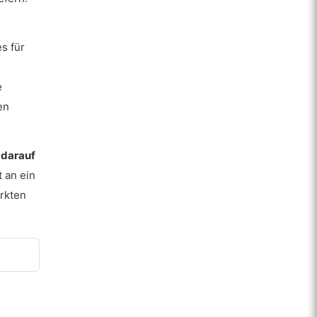
s für
e
en
 darauf
 an ein
rkten