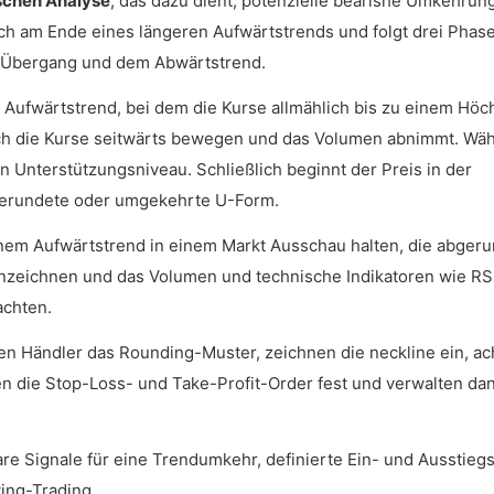
schen Analyse
, das dazu dient, potenzielle bearishe Umkehrun
ch am Ende eines längeren Aufwärtstrends und folgt drei Phas
m Übergang und dem Abwärtstrend.
Aufwärtstrend, bei dem die Kurse allmählich bis zu einem Höc
 sich die Kurse seitwärts bewegen und das Volumen abnimmt. Wä
n Unterstützungsniveau. Schließlich beginnt der Preis in der
bgerundete oder umgekehrte U-Form.
nem Aufwärtstrend in einem Markt Ausschau halten, die abger
nzeichnen und das Volumen und technische Indikatoren wie RS
achten.
n Händler das Rounding-Muster, zeichnen die neckline ein, ac
en die Stop-Loss- und Take-Profit-Order fest und verwalten da
e Signale für eine Trendumkehr, definierte Ein- und Ausstieg
ing-Trading.