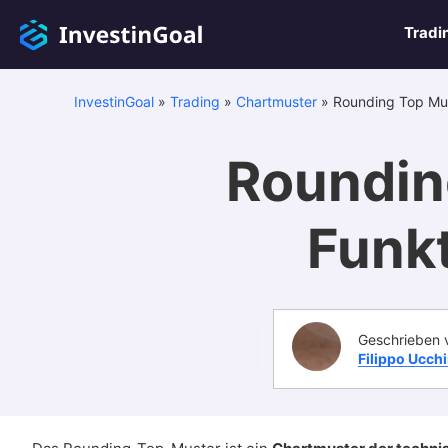
Tradi
InvestinGoal
»
Trading
»
Chartmuster
»
Rounding Top Mu
Roundin
Funk
Geschrieben 
Filippo Ucch