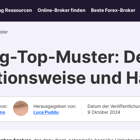
ng Ressourcen
Online-Broker finden
Beste Forex-Broker
ster
g-Top-Muster: Def
tionsweise und H
von:
Herausgegeben von:
Datum der Veröffentlichu
ino
Luca Puddu
9 Oktober 2024