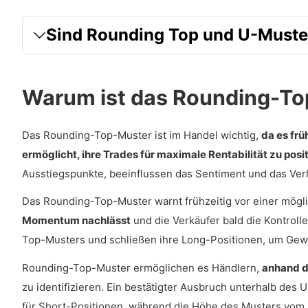
Wie verändert sich das Rounding-Top-Must
Sind Rounding Top und U-Muste
Wie genau ist das Rounding-Top-Muster?
Was sind die Vorteile von Rounding-Top-Mustern?
Was sind die Nachteile des Rounding-Top-Musters?
Warum ist das Rounding-To
Was ist der Unterschied zwischen Rounding T
Das Rounding-Top-Muster ist im Handel wichtig,
da es frü
Auf welchen Plattformen können Händler Rounding-
ermöglicht, ihre Trades für maximale Rentabilität zu posi
Ausstiegspunkte, beeinflussen das Sentiment und das Ve
Das Rounding-Top-Muster warnt frühzeitig vor einer mög
Momentum nachlässt
und die Verkäufer bald die Kontrol
Top-Musters und schließen ihre Long-Positionen, um Gewin
Rounding-Top-Muster ermöglichen es Händlern,
anhand d
zu identifizieren. Ein bestätigter Ausbruch unterhalb des
für Short-Positionen, während die Höhe des Musters vom Au