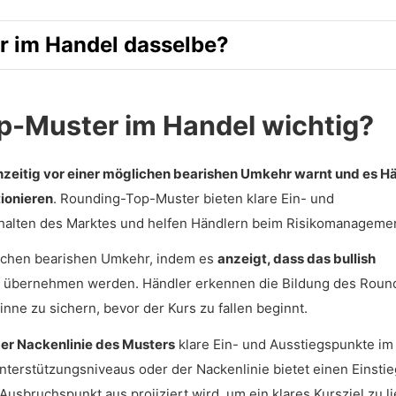
er im Krypto-Handel?
r im Handel dasselbe?
p-Muster im Handel wichtig?
op und Rounding Bottom?
hzeitig vor einer möglichen bearishen Umkehr warnt und es H
Top-Muster in Chartmustern verwenden?
tionieren
. Rounding-Top-Muster bieten klare Ein- und
rhalten des Marktes und helfen Händlern beim Risikomanagemen
lichen bearishen Umkehr, indem es
anzeigt, dass das bullish
le übernehmen werden. Händler erkennen die Bildung des Roun
ne zu sichern, bevor der Kurs zu fallen beginnt.
er Nackenlinie des Musters
klare Ein- und Ausstiegspunkte im
 Unterstützungsniveaus oder der Nackenlinie bietet einen Einsti
sbruchspunkt aus projiziert wird, um ein klares Kursziel zu li