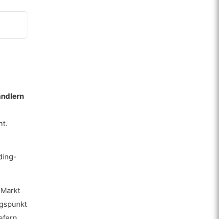
ändlern
t.
ding-
 Markt
egspunkt
efern.