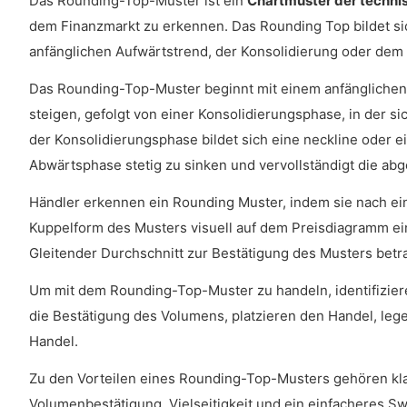
Das Rounding-Top-Muster ist ein
Chartmuster der techni
dem Finanzmarkt zu erkennen. Das Rounding Top bildet si
anfänglichen Aufwärtstrend, der Konsolidierung oder de
Das Rounding-Top-Muster beginnt mit einem anfänglichen 
steigen, gefolgt von einer Konsolidierungsphase, in der
der Konsolidierungsphase bildet sich eine neckline oder ei
Abwärtsphase stetig zu sinken und vervollständigt die a
Händler erkennen ein Rounding Muster, indem sie nach ei
Kuppelform des Musters visuell auf dem Preisdiagramm ei
Gleitender Durchschnitt zur Bestätigung des Musters betr
Um mit dem Rounding-Top-Muster zu handeln, identifiziere
die Bestätigung des Volumens, platzieren den Handel, leg
Handel.
Zu den Vorteilen eines Rounding-Top-Musters gehören klar
Volumenbestätigung, Vielseitigkeit und ein einfacheres Sw