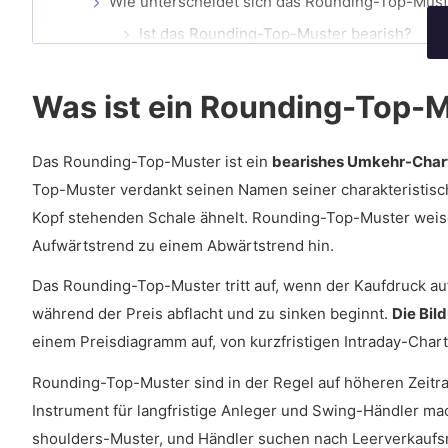
Wie unterscheidet sich das Rounding-Top-Mus
Ist das Rounding-Top-Muster bearish?
Wie erkennt man das Rounding-Top-Muster?
Was ist ein Rounding-Top-
Wie sieht das Rounding-Top-Muster aus?
Ist das Rounding-Top-Muster leicht zu erk
Das Rounding-Top-Muster ist ein
bearishes Umkehr-Chart
Top-Muster verdankt seinen Namen seiner charakteristisc
Wie kann man mit Rounding-Top-Mustern handeln?
Kopf stehenden Schale ähnelt. Rounding-Top-Muster weis
Wann sollte man Rounding-Top-Muster im Hand
Aufwärtstrend zu einem Abwärtstrend hin.
Ist Rounding Top ein gängiges Muster für 
Das Rounding-Top-Muster tritt auf, wenn der Kaufdruck auf 
Welche Handelsstrategien sind für Rounding To
während der Preis abflacht und zu sinken beginnt.
Die Bil
einem Preisdiagramm auf, von kurzfristigen Intraday-Char
Ist der Handel mit Rounding Top in der technisc
Wie verändert sich das Rounding-Top-Mus
Rounding-Top-Muster sind in der Regel auf höheren Zeitr
Instrument für langfristige Anleger und Swing-Händler m
Wie verändert sich das Rounding-Top-Must
shoulders-Muster, und Händler suchen nach Leerverkaufsm