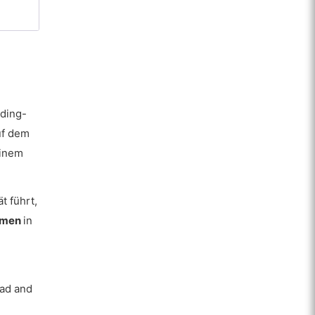
ding-
uf dem
einem
t führt,
ahmen
in
ead and