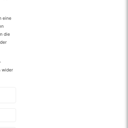
h eine
en
n die
 der
-
s wider