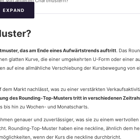
ter von anderen Chartmustern?
EXPAND
Muster?
ennen?
muster, das am Ende eines Aufwärtstrends auftritt
. Das Roun
hen glatten Kurve, die einer umgekehrten U-Form oder einer a
en auf eine allmähliche Verschiebung der Kursbewegung von 
el handeln?
den Handel?
dem Markt nachlässt, was zu einer verstärkten Verkaufsaktivitä
p geeignet?
dung des Rounding-Top-Musters tritt in verschiedenen Zeitr
ts bis hin zu Wochen- und Monatscharts.
hen Analyse effektiv?
ter im Devisenhandel?
ahmen genauer und zuverlässiger, was sie zu einem wertvollen
acht. Rounding-Top-Muster haben eine neckline, ähnlich dem h
er im Aktienhandel?
öglichkeiten, wenn der Kurs die neckline durchbricht.