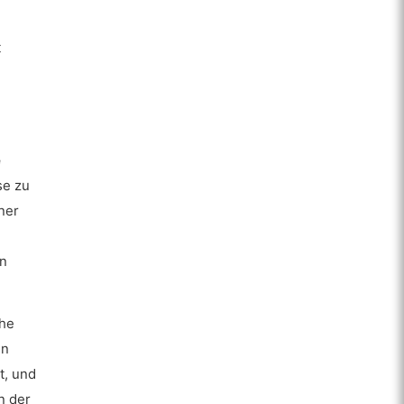
t
e
se zu
ner
en
ühe
en
t, und
n der