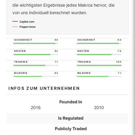
die wichtigsten Ergebnisse jedes Makros hervor, die
von uns individuell berechnet wurden.
Capital.com
Pepperstone
SICHERHEIT
94
SICHERHEIT
94
KOSTEN
82
KOSTEN
78
TRADING
71
TRADING
100
BILDUNG
63
BILDUNG
71
INFOS ZUM UNTERNEHMEN
Founded In
2016
2010
Is Regulated
Publicly Traded