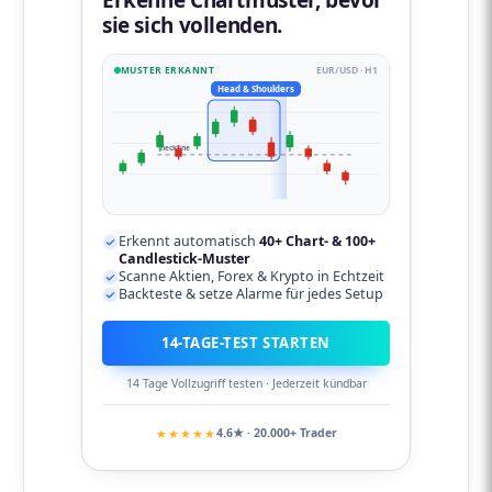
sie sich vollenden.
MUSTER ERKANNT
EUR/USD · H1
Head & Shoulders
neckline
Erkennt automatisch
40+ Chart- & 100+
Candlestick-Muster
Scanne Aktien, Forex & Krypto in Echtzeit
Backteste & setze Alarme für jedes Setup
14-TAGE-TEST STARTEN
14 Tage Vollzugriff testen · Jederzeit kündbar
★★★★★
4.6★ · 20.000+ Trader