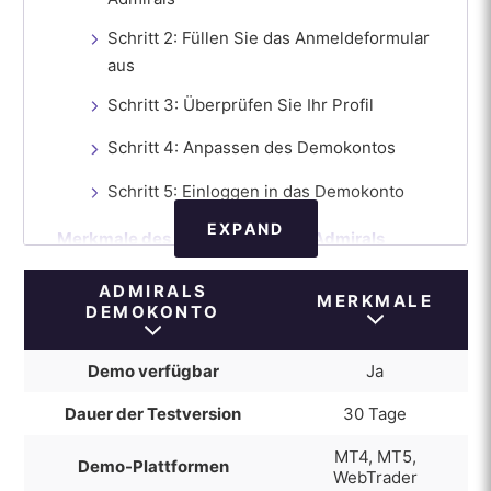
Schritt 2: Füllen Sie das Anmeldeformular
aus
Schritt 3: Überprüfen Sie Ihr Profil
Schritt 4: Anpassen des Demokontos
Schritt 5: Einloggen in das Demokonto
EXPAND
Merkmale des Demokontos von Admirals
Unterschiede zwischen Live- und Demo-
ADMIRALS
MERKMALE
Konten von Admirals
DEMOKONTO
Wie man zu einem Live-Konto wechselt
Demo verfügbar
Ja
Wie Sie Ihr Admirals-Demokonto am besten
Dauer der Testversion
30 Tage
nutzen
MT4, MT5,
Vor- und Nachteile des Admirals-Demokontos
Demo-Plattformen
WebTrader