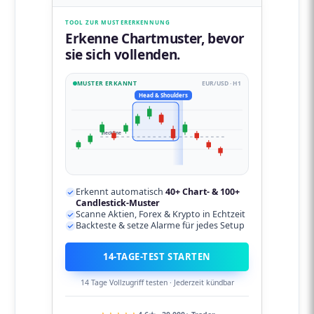
TOOL ZUR MUSTERERKENNUNG
Erkenne Chartmuster, bevor
sie sich vollenden.
MUSTER ERKANNT
EUR/USD · H1
Head & Shoulders
neckline
Erkennt automatisch
40+ Chart- & 100+
Candlestick-Muster
Scanne Aktien, Forex & Krypto in Echtzeit
Backteste & setze Alarme für jedes Setup
14-TAGE-TEST STARTEN
14 Tage Vollzugriff testen · Jederzeit kündbar