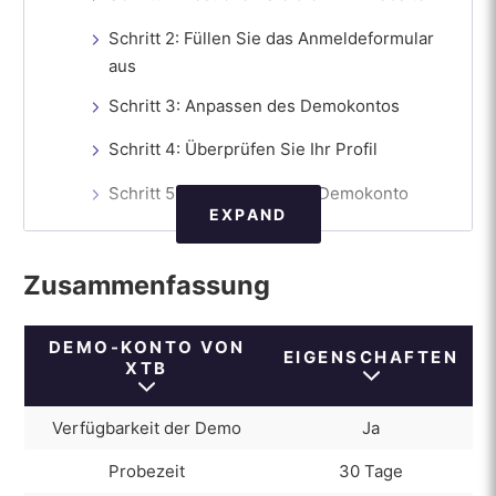
Schritt 2: Füllen Sie das Anmeldeformular
aus
Schritt 3: Anpassen des Demokontos
Schritt 4: Überprüfen Sie Ihr Profil
Schritt 5: Einloggen in das Demokonto
EXPAND
Merkmale des XTB-Demokontos
Zusammenfassung
Unterschiede zwischen XTB Live- und Demo-
Konten
DEMO-KONTO VON
Wie man zu einem Live-Konto wechselt
EIGENSCHAFTEN
XTB
Wie Sie das XTB Demokonto am besten nutzen
Verfügbarkeit der Demo
Ja
Vor- und Nachteile des XTB-Demokontos
Probezeit
30 Tage
Pro