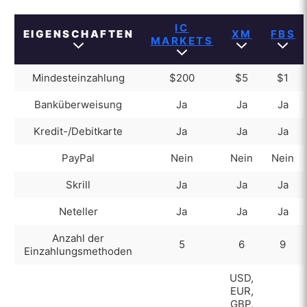
IC
EIGENSCHAFTEN
XM
FBS
MARKETS
Mindesteinzahlung
$200
$5
$1
Banküberweisung
Ja
Ja
Ja
Kredit-/Debitkarte
Ja
Ja
Ja
PayPal
Nein
Nein
Nein
Skrill
Ja
Ja
Ja
Neteller
Ja
Ja
Ja
Anzahl der
5
6
9
Einzahlungsmethoden
USD,
EUR,
GBP,