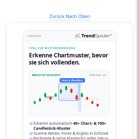
Zurück Nach Oben
ANZEIGE
TOOL ZUR MUSTERERKENNUNG
Erkenne Chartmuster, bevor
sie sich vollenden.
MUSTER ERKANNT
EUR/USD · H1
Head & Shoulders
neckline
Erkennt automatisch
40+ Chart- & 100+
Candlestick-Muster
Scanne Aktien, Forex & Krypto in Echtzeit
Backteste & setze Alarme für jedes Setup