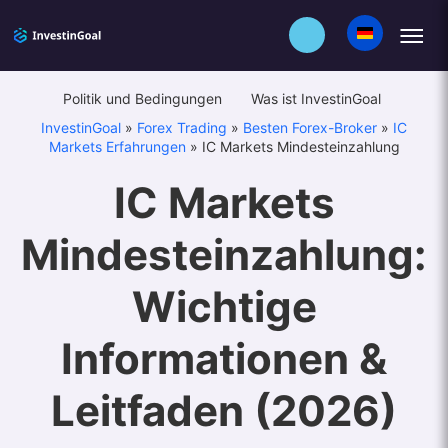
Politik und Bedingungen
Was ist InvestinGoal
InvestinGoal
»
Forex Trading
»
Besten Forex-Broker
»
IC
Markets Erfahrungen
»
IC Markets Mindesteinzahlung
IC Markets
Mindesteinzahlung:
Wichtige
Informationen &
Leitfaden (2026)