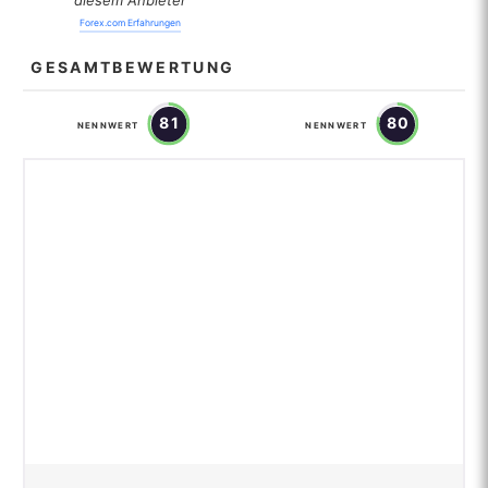
Forex.com Erfahrungen
GESAMTBEWERTUNG
81
80
NENNWERT
NENNWERT