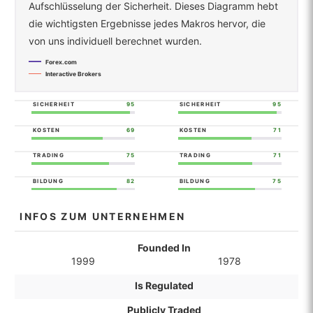
Aufschlüsselung der Sicherheit. Dieses Diagramm hebt
die wichtigsten Ergebnisse jedes Makros hervor, die
von uns individuell berechnet wurden.
Forex.com
Interactive Brokers
SICHERHEIT
95
SICHERHEIT
95
KOSTEN
69
KOSTEN
71
TRADING
75
TRADING
71
BILDUNG
82
BILDUNG
75
INFOS ZUM UNTERNEHMEN
Founded In
1999
1978
Is Regulated
Publicly Traded