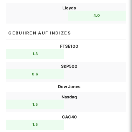
Lloyds
4.0
GEBÜHREN AUF INDIZES
FTSE100
1.3
S&P500
0.6
Dow Jones
Nasdaq
1.5
CAC40
1.5