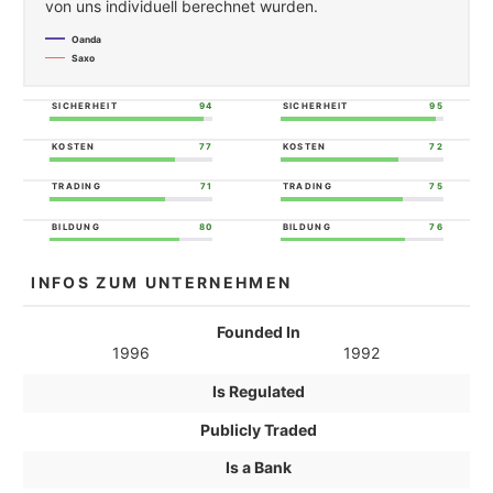
von uns individuell berechnet wurden.
Oanda
Saxo
SICHERHEIT
94
SICHERHEIT
95
KOSTEN
77
KOSTEN
72
TRADING
71
TRADING
75
BILDUNG
80
BILDUNG
76
INFOS ZUM UNTERNEHMEN
Founded In
1996
1992
Is Regulated
Publicly Traded
Is a Bank