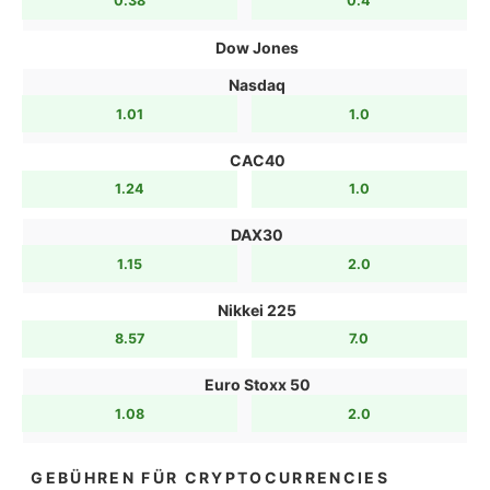
0.38
0.4
Dow Jones
Nasdaq
1.01
1.0
CAC40
1.24
1.0
DAX30
1.15
2.0
Nikkei 225
8.57
7.0
Euro Stoxx 50
1.08
2.0
GEBÜHREN FÜR CRYPTOCURRENCIES