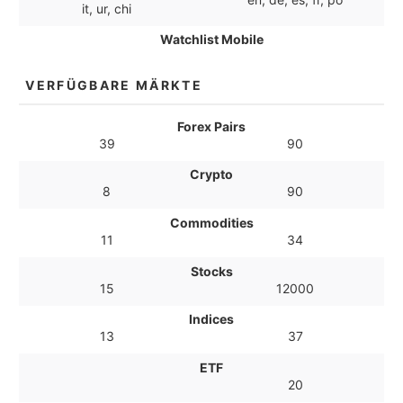
it, ur, chi
Watchlist Mobile
VERFÜGBARE MÄRKTE
Forex Pairs
39
90
Crypto
8
90
Commodities
11
34
Stocks
15
12000
Indices
13
37
ETF
20