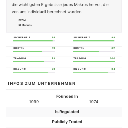
die wichtigsten Ergebnisse jedes Makros hervor, die
von uns individuell berechnet wurden.
FXCM
IG Markets
SICHERHEIT
94
SICHERHEIT
98
KOSTEN
69
KOSTEN
62
TRADING
73
TRADING
100
BILDUNG
83
BILDUNG
84
INFOS ZUM UNTERNEHMEN
Founded In
1999
1974
Is Regulated
Publicly Traded