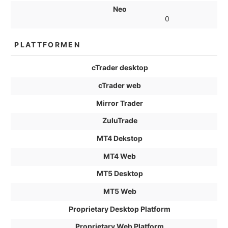
Neo
0
PLATTFORMEN
cTrader desktop
cTrader web
Mirror Trader
ZuluTrade
MT4 Dekstop
MT4 Web
MT5 Desktop
MT5 Web
Proprietary Desktop Platform
Proprietary Web Platform