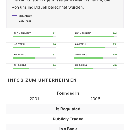
von uns individuell berechnet wurden.
Collective2
ZuluTrade
SICHERHEIT
92
SICHERHEIT
94
KOSTEN
64
KOSTEN
72
TRADING
51
TRADING
69
BILDUNG
36
BILDUNG
46
INFOS ZUM UNTERNEHMEN
Founded In
2001
2008
Is Regulated
Publicly Traded
Is a Bank