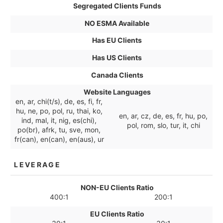
Segregated Clients Funds
NO ESMA Available
Has EU Clients
Has US Clients
Canada Clients
Website Languages
en, ar, chi(t/s), de, es, fi, fr,
hu, ne, po, pol, ru, thai, ko,
en, ar, cz, de, es, fr, hu, po,
ind, mal, it, nig, es(chi),
pol, rom, slo, tur, it, chi
po(br), afrk, tu, sve, mon,
fr(can), en(can), en(aus), ur
LEVERAGE
NON-EU Clients Ratio
400:1
200:1
EU Clients Ratio