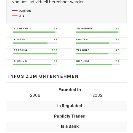
von uns individuell berechnet wurden.
AvaTrade
XTB
SICHERHEIT
94
SICHERHEIT
95
KOSTEN
78
KOSTEN
76
TRADING
100
TRADING
75
BILDUNG
85
BILDUNG
82
INFOS ZUM UNTERNEHMEN
Founded In
2006
2002
Is Regulated
Publicly Traded
Is a Bank