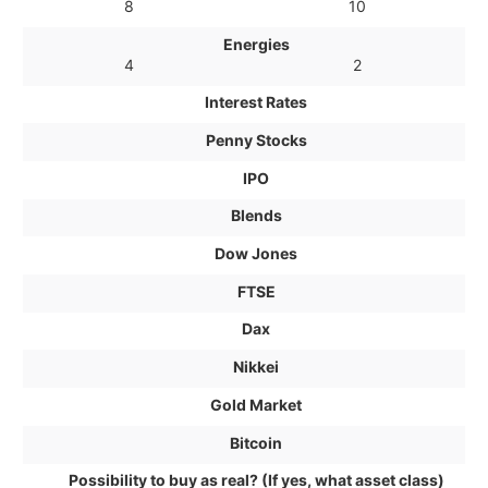
8
10
Energies
4
2
Interest Rates
Penny Stocks
IPO
Blends
Dow Jones
FTSE
Dax
Nikkei
Gold Market
Bitcoin
Possibility to buy as real? (If yes, what asset class)