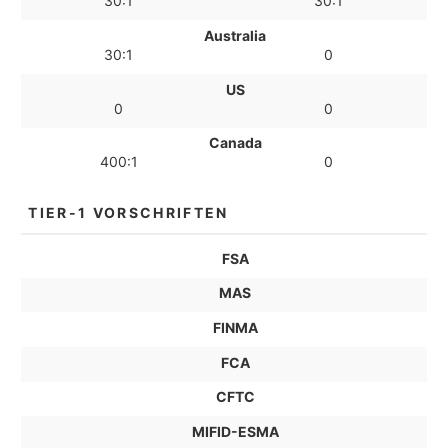
30:1
30:1
Australia
30:1
0
US
0
0
Canada
400:1
0
TIER-1 VORSCHRIFTEN
FSA
MAS
FINMA
FCA
CFTC
MIFID-ESMA