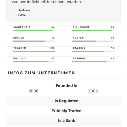
von uns individuell berechnet wurden.
AvaTrade
FxPro
SICHERHEIT
94
SICHERHEIT
95
KOSTEN
78
KOSTEN
58
TRADING
100
TRADING
76
BILDUNG
85
BILDUNG
83
INFOS ZUM UNTERNEHMEN
Founded In
2006
2006
Is Regulated
Publicly Traded
Is a Bank