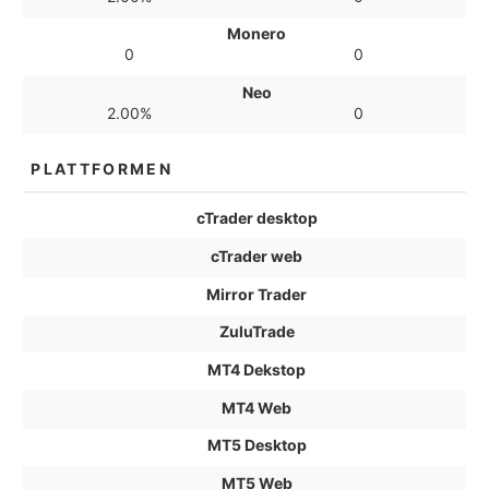
Monero
0
0
Neo
2.00%
0
PLATTFORMEN
cTrader desktop
cTrader web
Mirror Trader
ZuluTrade
MT4 Dekstop
MT4 Web
MT5 Desktop
MT5 Web