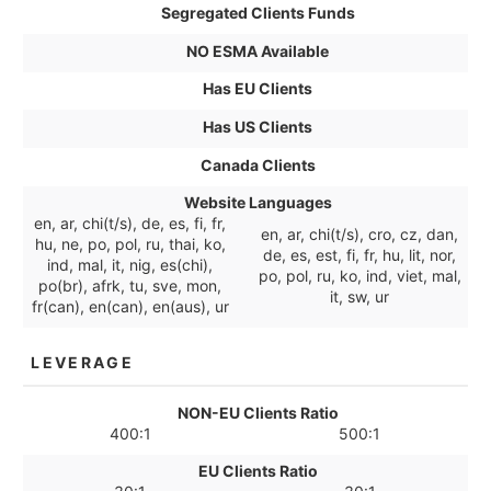
Segregated Clients Funds
NO ESMA Available
Has EU Clients
Has US Clients
Canada Clients
Website Languages
en, ar, chi(t/s), de, es, fi, fr,
en, ar, chi(t/s), cro, cz, dan,
hu, ne, po, pol, ru, thai, ko,
de, es, est, fi, fr, hu, lit, nor,
ind, mal, it, nig, es(chi),
po, pol, ru, ko, ind, viet, mal,
po(br), afrk, tu, sve, mon,
it, sw, ur
fr(can), en(can), en(aus), ur
LEVERAGE
NON-EU Clients Ratio
400:1
500:1
EU Clients Ratio